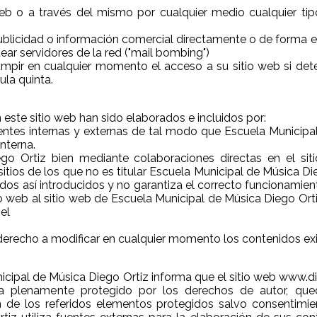
o web o a través del mismo por cualquier medio cualquier t
e publicidad o información comercial directamente o de forma 
ear servidores de la red ("mail bombing")
umpir en cualquier momento el acceso a su sitio web si detec
ula quinta.
e sitio web han sido elaborados e incluidos por:
fuentes internas y externas de tal modo que Escuela Municip
nterna.
ego Ortiz bien mediante colaboraciones directas en el si
s sitios de los que no es titular Escuela Municipal de Música 
os así introducidos y no garantiza el correcto funcionamient
web al sitio web de Escuela Municipal de Música Diego Ortiz 
el
 derecho a modificar en cualquier momento los contenidos exi
 de Música Diego Ortiz informa que el sitio web www.dieg
ra plenamente protegido por los derechos de autor, qu
ón de los referidos elementos protegidos salvo consentimi