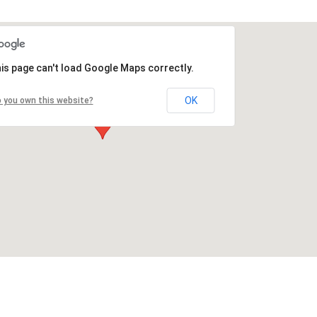
is page can't load Google Maps correctly.
OK
 you own this website?