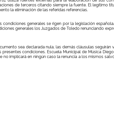
tiz utiliza fuentes externas para la elaboración de sus c
aciones de terceros citando siempre la fuente. El legítimo ti
nto la eliminación de las referidas referencias.
ndiciones generales se rigen por la legislación española
ondiciones generales los Juzgados de Toledo renunciando exp
umento sea declarada nula, las demás cláusulas seguirán vi
as presentes condiciones. Escuela Municipal de Música Diego 
 no implicará en ningún caso la renuncia a los mismos salv