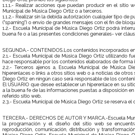
1.1.1.- Realizar acciones que puedan producir en el siti
Municipal de Música Diego Ortiz o a terceros.
1.1.2.- Realizar sin la debida autorización cualquier tipo d
("spaming") o envío de grandes mensajes con el fin de bloqu
1.2.- Escuela Municipal de Música Diego Ortiz podrá interr
buena fe o a las presentes condiciones generales- ver cláus
SEGUNDA.- CONTENIDOS.Los contenidos incorporados en est
2.1.- Escuela Municipal de Música Diego Ortiz utilizando 
hace responsable por los contenidos elaborados de forma i
2.2.- Terceros ajenos a, Escuela Municipal de Música Di
hiperenlaces o links a otros sitios web o a noticias de otro
Diego Ortiz en ningún caso será responsable de los contenid
El USUARIO que desee establecer un hiperenlace en su sitio 
a la buena fe de las informaciones puestas a disposición en 
referido sitio web.
2.3.- Escuela Municipal de Música Diego Ortiz se reserva el
TERCERA.- DERECHOS DE AUTOR Y MARCA.-Escuela Municipal
la programación y el diseño del sitio web se encuent
reproducción, comunicación, distribución y transformaci