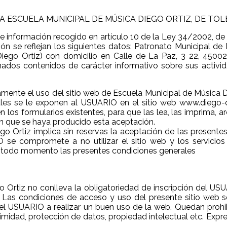
 ESCUELA MUNICIPAL DE MÚSICA DIEGO ORTIZ, DE TOLE
 información recogido en artículo 10 de la Ley 34/2002, de 1
ión se reflejan los siguientes datos: Patronato Municipal d
Diego Ortiz) con domicilio en Calle de La Paz, 3 22, 450
ados contenidos de carácter informativo sobre sus activid
vamente el uso del sitio web de Escuela Municipal de Música
les se le exponen al USUARIO en el sitio web www.diego-o
s formularios existentes, para que las lea, las imprima, arc
n que se haya producido esta aceptación.
go Ortiz implica sin reservas la aceptación de las presente
se compromete a no utilizar el sitio web y los servicios
 en todo momento las presentes condiciones generales
iego Ortiz no conlleva la obligatoriedad de inscripción del
. Las condiciones de acceso y uso del presente sitio web se
el USUARIO a realizar un buen uso de la web. Quedan prohi
ntimidad, protección de datos, propiedad intelectual etc. Ex